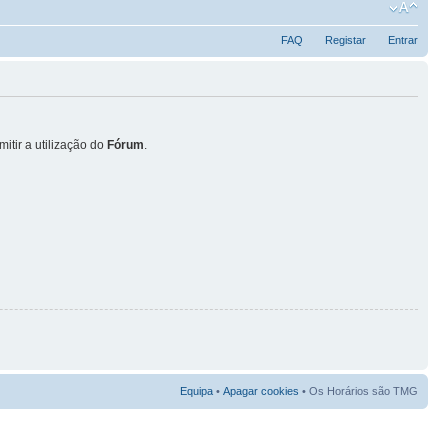
FAQ
Registar
Entrar
itir a utilização do
Fórum
.
Equipa
•
Apagar cookies
• Os Horários são TMG