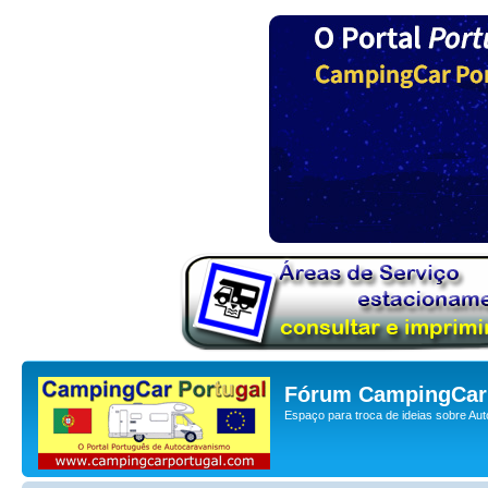
Fórum CampingCar 
Espaço para troca de ideias sobre Au