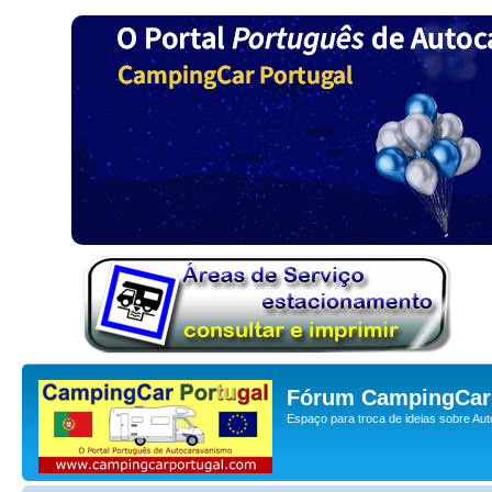
Fórum CampingCar 
Espaço para troca de ideias sobre Au