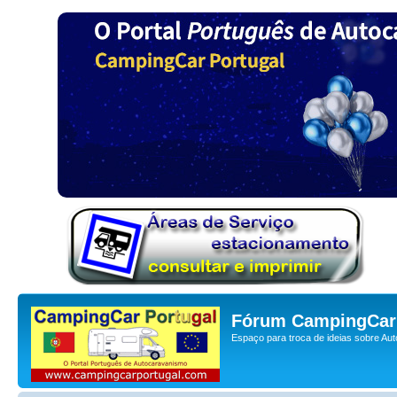
Fórum CampingCar 
Espaço para troca de ideias sobre Au