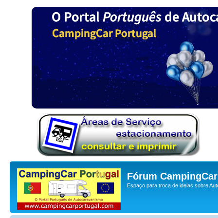
Fórum CampingCar 
Espaço para troca de ideias sobre Au