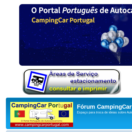
Fórum CampingCar 
Espaço para troca de ideias sobre Au