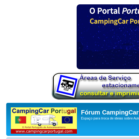
Fórum CampingCar 
Espaço para troca de ideias sobre Au