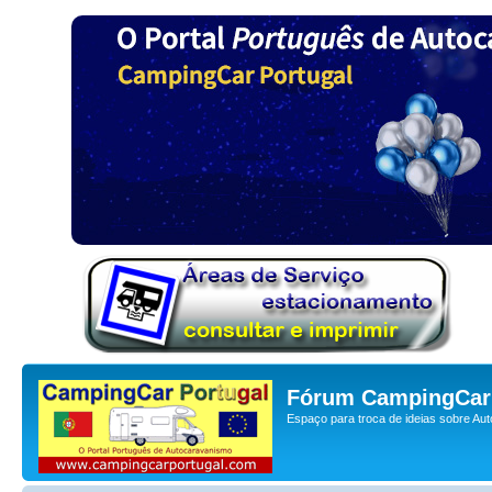
Fórum CampingCar 
Espaço para troca de ideias sobre Au