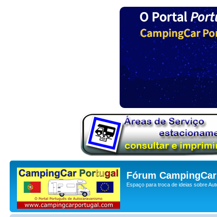
Fórum CampingCar 
Espaço para troca de ideias sobre Au