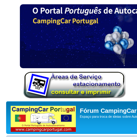
Fórum CampingCar 
Espaço para troca de ideias sobre Au