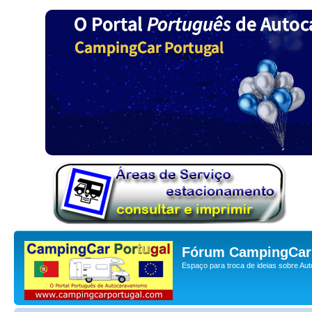
Fórum CampingCar 
Espaço para troca de ideias sobre Au