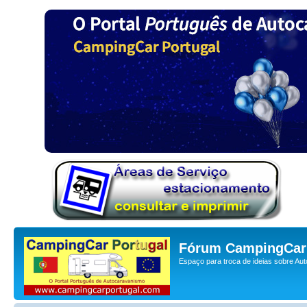
Fórum CampingCar 
Espaço para troca de ideias sobre Au