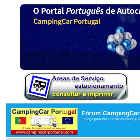
Fórum CampingCar 
Espaço para troca de ideias sobre Au