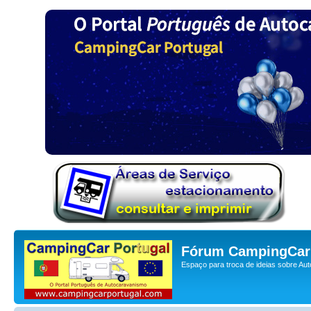
Fórum CampingCar 
Espaço para troca de ideias sobre Au