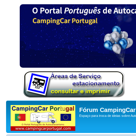
Fórum CampingCar 
Espaço para troca de ideias sobre Au