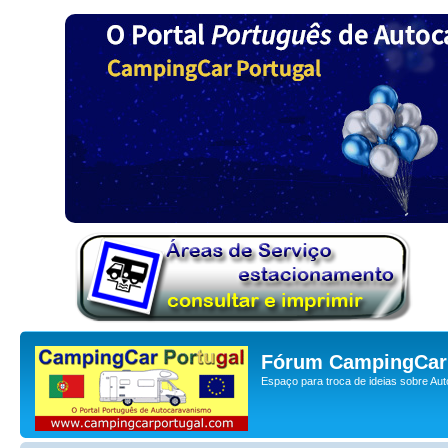
Fórum CampingCar 
Espaço para troca de ideias sobre Au