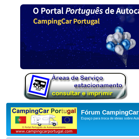
Fórum CampingCar 
Espaço para troca de ideias sobre Au