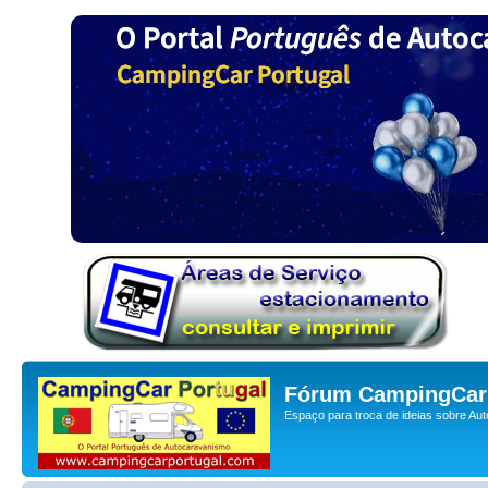
Fórum CampingCar 
Espaço para troca de ideias sobre Au