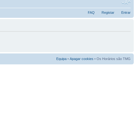
FAQ
Registar
Entrar
Equipa
•
Apagar cookies
• Os Horários são TMG