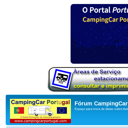
Fórum CampingCar 
Espaço para troca de ideias sobre Au