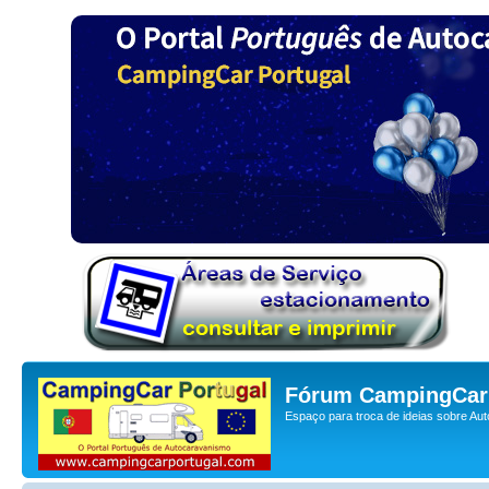
Fórum CampingCar 
Espaço para troca de ideias sobre Au