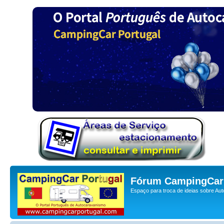
Fórum CampingCar 
Espaço para troca de ideias sobre Au