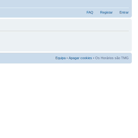
FAQ
Registar
Entrar
Equipa
•
Apagar cookies
• Os Horários são TMG