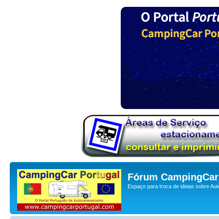
Fórum CampingCar 
Espaço para troca de ideias sobre Au