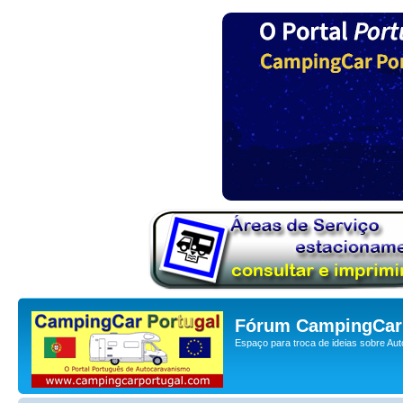
Fórum CampingCar 
Espaço para troca de ideias sobre Au