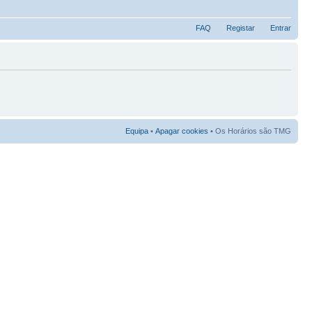
FAQ
Registar
Entrar
Equipa
•
Apagar cookies
• Os Horários são TMG