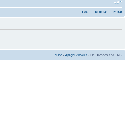
FAQ
Registar
Entrar
Equipa
•
Apagar cookies
• Os Horários são TMG