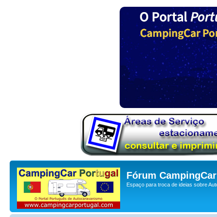
Fórum CampingCar 
Espaço para troca de ideias sobre Au