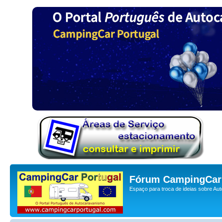
Fórum CampingCar 
Espaço para troca de ideias sobre Au