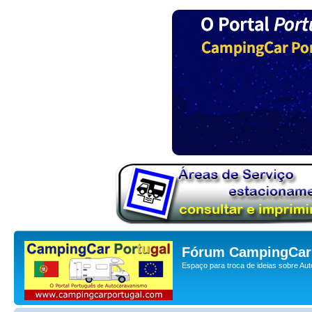
Fórum CampingCar 
Espaço para troca de ideias sobre Au