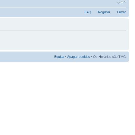
FAQ
Registar
Entrar
Equipa
•
Apagar cookies
• Os Horários são TMG