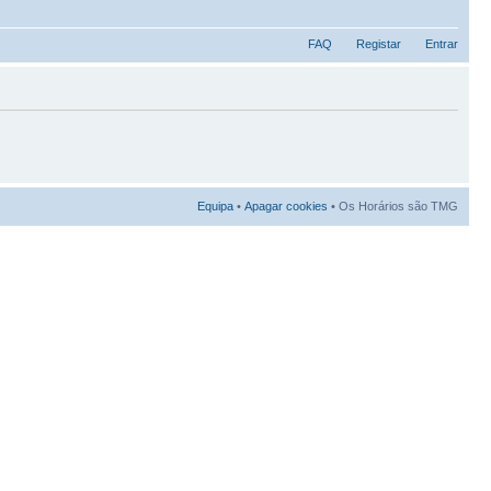
FAQ
Registar
Entrar
Equipa
•
Apagar cookies
• Os Horários são TMG