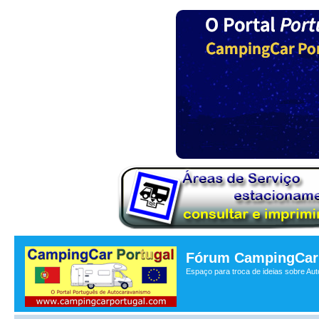
Fórum CampingCar 
Espaço para troca de ideias sobre Au