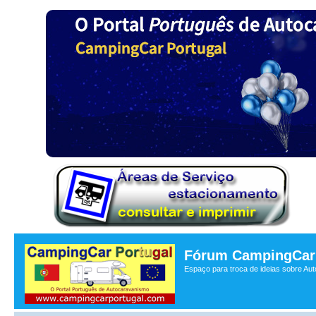
Fórum CampingCar 
Espaço para troca de ideias sobre Au