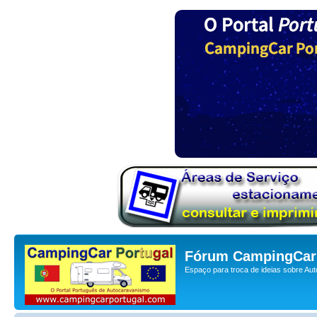
Fórum CampingCar 
Espaço para troca de ideias sobre Au