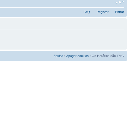
FAQ
Registar
Entrar
Equipa
•
Apagar cookies
• Os Horários são TMG