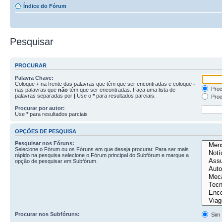
Índice do Fórum
Pesquisar
PROCURAR
Palavra Chave:
Coloque
+
na frente das palavras que têm que ser encontradas e coloque
-
Proc
nas palavras que
não
têm que ser encontradas. Faça uma lista de
palavras separadas por
|
Use o
*
para resultados parciais.
Proc
Procurar por autor:
Use
*
para resultados parciais
OPÇÕES DE PESQUISA
Pesquisar nos Fóruns:
Selecione o Fórum ou os Fóruns em que deseja procurar. Para ser mais
rápido na pesquisa selecione o Fórum principal do Subfórum e marque a
opção de pesquisar em Subfórum.
Procurar nos Subfóruns:
Sim