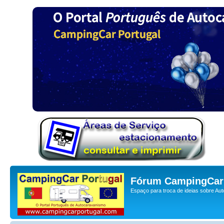
Fórum CampingCar 
Espaço para troca de ideias sobre Au