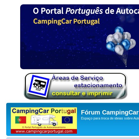
Fórum CampingCar 
Espaço para troca de ideias sobre Au