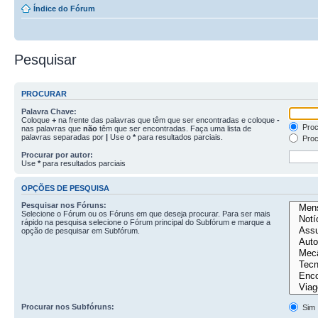
Índice do Fórum
Pesquisar
PROCURAR
Palavra Chave:
Coloque
+
na frente das palavras que têm que ser encontradas e coloque
-
Proc
nas palavras que
não
têm que ser encontradas. Faça uma lista de
palavras separadas por
|
Use o
*
para resultados parciais.
Proc
Procurar por autor:
Use
*
para resultados parciais
OPÇÕES DE PESQUISA
Pesquisar nos Fóruns:
Selecione o Fórum ou os Fóruns em que deseja procurar. Para ser mais
rápido na pesquisa selecione o Fórum principal do Subfórum e marque a
opção de pesquisar em Subfórum.
Procurar nos Subfóruns:
Sim