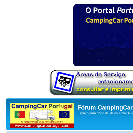
Fórum CampingCar 
Espaço para troca de ideias sobre Au