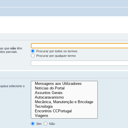
ras que
não
têm
Procurar por todos os termos
dos parciais.
Procurar por qualquer termo
quisa selecione o
Sim
Não