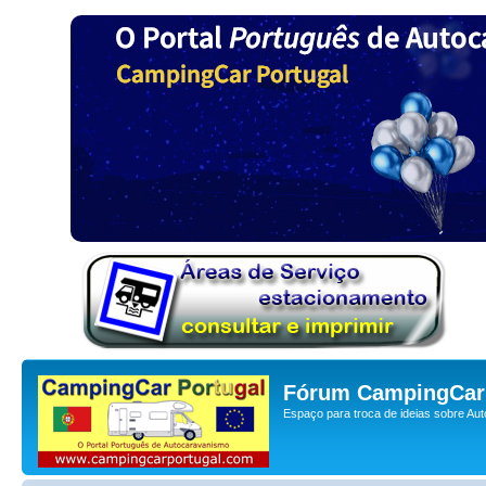
Fórum CampingCar 
Espaço para troca de ideias sobre Au