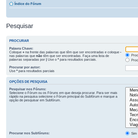
Índice do Fórum
Pesquisar
PROCURAR
Palavra Chave:
Coloque
+
na frente das palavras que têm que ser encontradas e coloque
-
Proc
nas palavras que
não
têm que ser encontradas. Faça uma lista de
palavras separadas por
|
Use o
*
para resultados parciais.
Proc
Procurar por autor:
Use
*
para resultados parciais
OPÇÕES DE PESQUISA
Pesquisar nos Fóruns:
Selecione o Fórum ou os Fóruns em que deseja procurar. Para ser mais
rápido na pesquisa selecione o Fórum principal do Subfórum e marque a
opção de pesquisar em Subfórum.
Procurar nos Subfóruns:
Sim