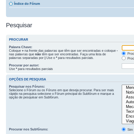
Índice do Fórum
Pesquisar
PROCURAR
Palavra Chave:
Coloque
+
na frente das palavras que têm que ser encontradas e coloque
-
Proc
nas palavras que
não
têm que ser encontradas. Faça uma lista de
palavras separadas por
|
Use o
*
para resultados parciais.
Proc
Procurar por autor:
Use
*
para resultados parciais
OPÇÕES DE PESQUISA
Pesquisar nos Fóruns:
Selecione o Fórum ou os Fóruns em que deseja procurar. Para ser mais
rápido na pesquisa selecione o Fórum principal do Subfórum e marque a
opção de pesquisar em Subfórum.
Procurar nos Subfóruns:
Sim