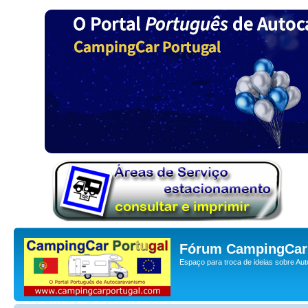
Fórum CampingCar 
Espaço para troca de ideias sobre Au