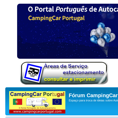
Fórum CampingCar 
Espaço para troca de ideias sobre Au