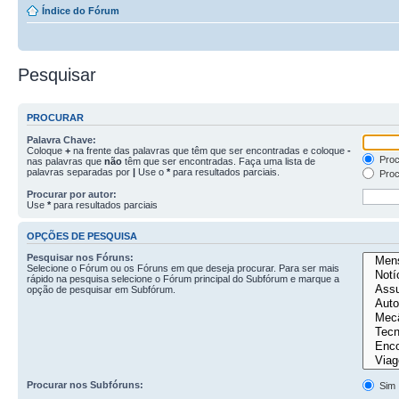
Índice do Fórum
Pesquisar
PROCURAR
Palavra Chave:
Coloque
+
na frente das palavras que têm que ser encontradas e coloque
-
Proc
nas palavras que
não
têm que ser encontradas. Faça uma lista de
palavras separadas por
|
Use o
*
para resultados parciais.
Proc
Procurar por autor:
Use
*
para resultados parciais
OPÇÕES DE PESQUISA
Pesquisar nos Fóruns:
Selecione o Fórum ou os Fóruns em que deseja procurar. Para ser mais
rápido na pesquisa selecione o Fórum principal do Subfórum e marque a
opção de pesquisar em Subfórum.
Procurar nos Subfóruns:
Sim