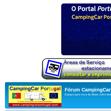
Fórum CampingCar 
Espaço para troca de ideias sobre Au