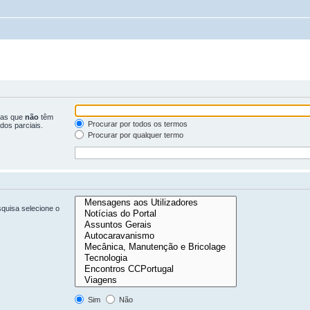
ras que
não
têm
Procurar por todos os termos
dos parciais.
Procurar por qualquer termo
quisa selecione o
Sim
Não