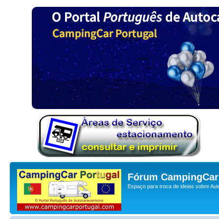
Fórum CampingCar 
Espaço para troca de ideias sobre Au