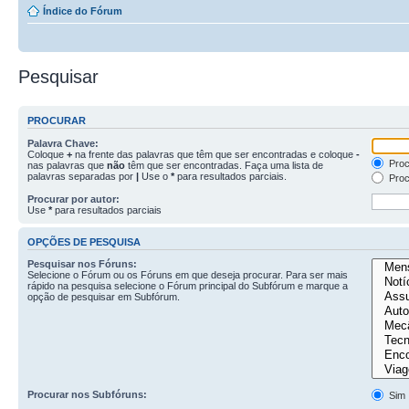
Índice do Fórum
Pesquisar
PROCURAR
Palavra Chave:
Coloque
+
na frente das palavras que têm que ser encontradas e coloque
-
Proc
nas palavras que
não
têm que ser encontradas. Faça uma lista de
palavras separadas por
|
Use o
*
para resultados parciais.
Proc
Procurar por autor:
Use
*
para resultados parciais
OPÇÕES DE PESQUISA
Pesquisar nos Fóruns:
Selecione o Fórum ou os Fóruns em que deseja procurar. Para ser mais
rápido na pesquisa selecione o Fórum principal do Subfórum e marque a
opção de pesquisar em Subfórum.
Procurar nos Subfóruns:
Sim