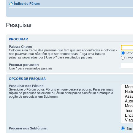
Índice do Fórum
Pesquisar
PROCURAR
Palavra Chave:
Coloque
+
na frente das palavras que têm que ser encontradas e coloque
-
Proc
nas palavras que
não
têm que ser encontradas. Faça uma lista de
palavras separadas por
|
Use o
*
para resultados parciais.
Proc
Procurar por autor:
Use
*
para resultados parciais
OPÇÕES DE PESQUISA
Pesquisar nos Fóruns:
Selecione o Fórum ou os Fóruns em que deseja procurar. Para ser mais
rápido na pesquisa selecione o Fórum principal do Subfórum e marque a
opção de pesquisar em Subfórum.
Procurar nos Subfóruns:
Sim