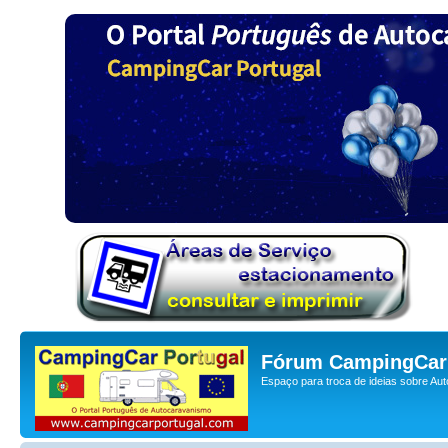
Fórum CampingCar 
Espaço para troca de ideias sobre Au