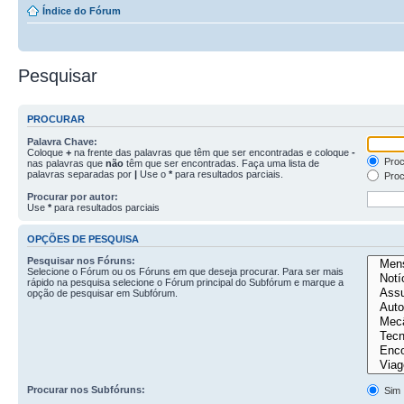
Índice do Fórum
Pesquisar
PROCURAR
Palavra Chave:
Coloque
+
na frente das palavras que têm que ser encontradas e coloque
-
Proc
nas palavras que
não
têm que ser encontradas. Faça uma lista de
palavras separadas por
|
Use o
*
para resultados parciais.
Proc
Procurar por autor:
Use
*
para resultados parciais
OPÇÕES DE PESQUISA
Pesquisar nos Fóruns:
Selecione o Fórum ou os Fóruns em que deseja procurar. Para ser mais
rápido na pesquisa selecione o Fórum principal do Subfórum e marque a
opção de pesquisar em Subfórum.
Procurar nos Subfóruns:
Sim