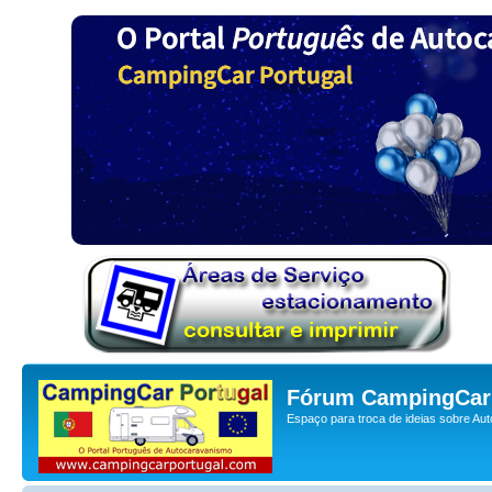
Fórum CampingCar 
Espaço para troca de ideias sobre Au