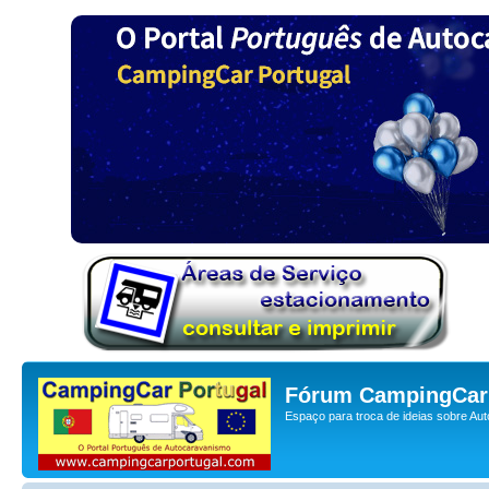
Fórum CampingCar 
Espaço para troca de ideias sobre Au