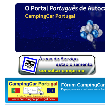
Fórum CampingCar 
Espaço para troca de ideias sobre Au