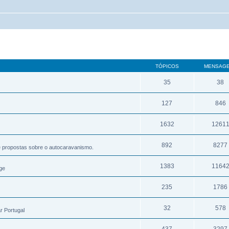
TÓPICOS
MENSAG
35
38
127
846
1632
1261
892
8277
e propostas sobre o autocaravanismo.
1383
1164
ge
235
1786
32
578
r Portugal
437
3297