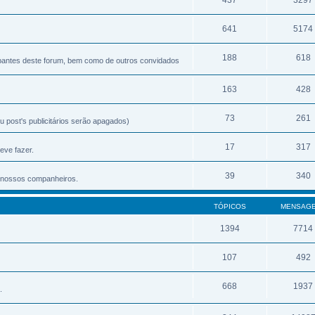
641
5174
188
618
ipantes deste forum, bem como de outros convidados
163
428
73
261
 post's publicitários serão apagados)
17
317
eve fazer.
39
340
os nossos companheiros.
TÓPICOS
MENSAG
1394
7714
107
492
668
1937
.