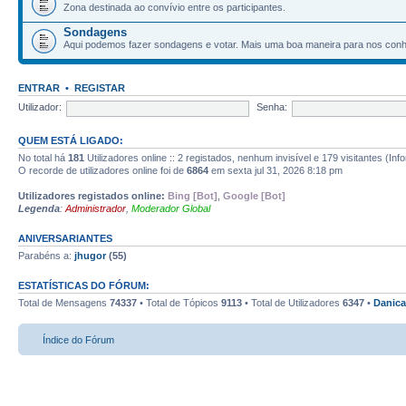
Zona destinada ao convívio entre os participantes.
Sondagens
Aqui podemos fazer sondagens e votar. Mais uma boa maneira para nos con
ENTRAR
•
REGISTAR
Utilizador:
Senha:
QUEM ESTÁ LIGADO:
No total há
181
Utilizadores online :: 2 registados, nenhum invisível e 179 visitantes (Inf
O recorde de utilizadores online foi de
6864
em sexta jul 31, 2026 8:18 pm
Utilizadores registados online:
Bing [Bot]
,
Google [Bot]
Legenda
:
Administrador
,
Moderador Global
ANIVERSARIANTES
Parabéns a:
jhugor
(55)
ESTATÍSTICAS DO FÓRUM:
Total de Mensagens
74337
• Total de Tópicos
9113
• Total de Utilizadores
6347
•
Danica
Índice do Fórum