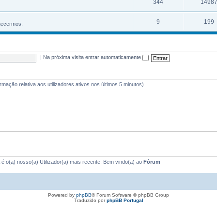
344
1498
9
199
hecermos.
|
Na próxima visita entrar automaticamente
ormação relativa aos utilizadores ativos nos últimos 5 minutos)
é o(a) nosso(a) Utilizador(a) mais recente. Bem vindo(a) ao
Fórum
Powered by
phpBB
® Forum Software © phpBB Group
Traduzido por
phpBB Portugal