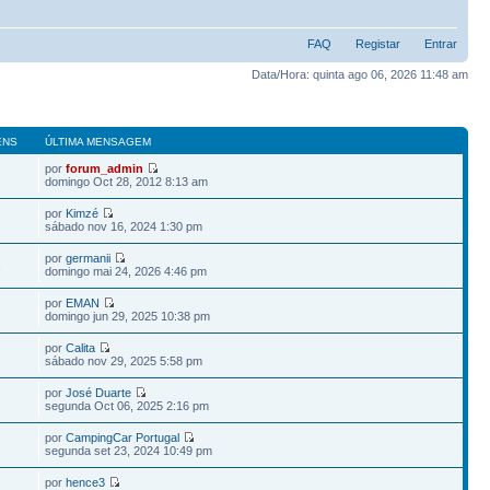
FAQ
Registar
Entrar
Data/Hora: quinta ago 06, 2026 11:48 am
ENS
ÚLTIMA MENSAGEM
por
forum_admin
domingo Oct 28, 2012 8:13 am
por
Kimzé
sábado nov 16, 2024 1:30 pm
por
germanii
1
domingo mai 24, 2026 4:46 pm
por
EMAN
domingo jun 29, 2025 10:38 pm
por
Calita
2
sábado nov 29, 2025 5:58 pm
por
José Duarte
segunda Oct 06, 2025 2:16 pm
por
CampingCar Portugal
segunda set 23, 2024 10:49 pm
por
hence3