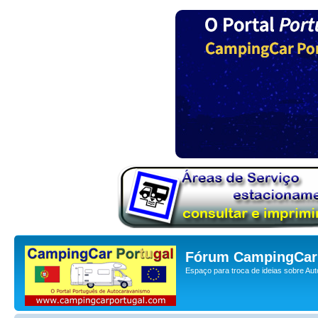
Fórum CampingCar 
Espaço para troca de ideias sobre Au