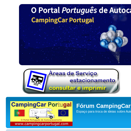
Fórum CampingCar 
Espaço para troca de ideias sobre Au