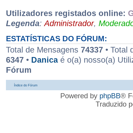
Utilizadores registados online:
G
Legenda
:
Administrador
,
Moderado
ESTATÍSTICAS DO FÓRUM:
Total de Mensagens
74337
• Total
6347
•
Danica
é o(a) nosso(a) Util
Fórum
Índice do Fórum
Powered by
phpBB
® F
Traduzido 