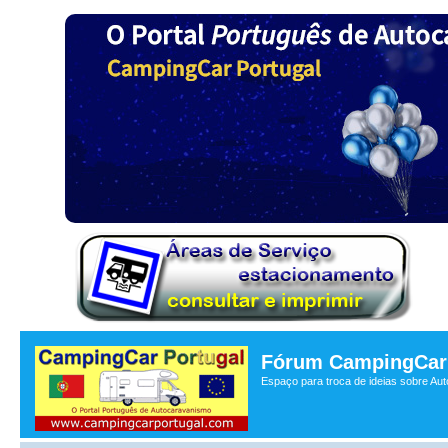
Fórum CampingCar 
Espaço para troca de ideias sobre Au