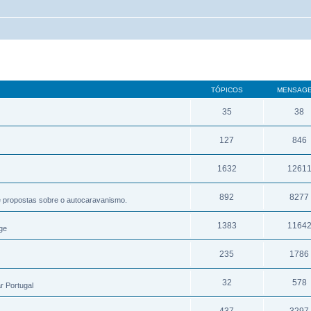
TÓPICOS
MENSAG
35
38
127
846
1632
1261
892
8277
e propostas sobre o autocaravanismo.
1383
1164
ge
235
1786
32
578
r Portugal
437
3297