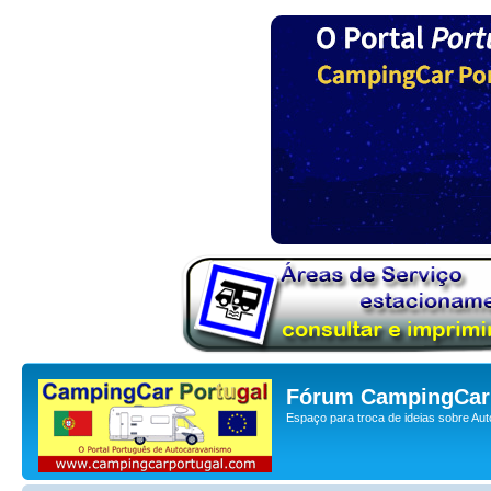
Fórum CampingCar 
Espaço para troca de ideias sobre Au