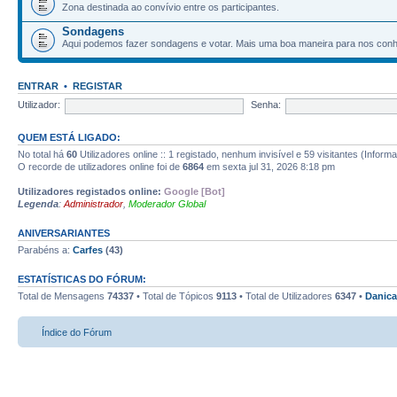
Zona destinada ao convívio entre os participantes.
Sondagens
Aqui podemos fazer sondagens e votar. Mais uma boa maneira para nos con
ENTRAR
•
REGISTAR
Utilizador:
Senha:
QUEM ESTÁ LIGADO:
No total há
60
Utilizadores online :: 1 registado, nenhum invisível e 59 visitantes (Inform
O recorde de utilizadores online foi de
6864
em sexta jul 31, 2026 8:18 pm
Utilizadores registados online:
Google [Bot]
Legenda
:
Administrador
,
Moderador Global
ANIVERSARIANTES
Parabéns a:
Carfes
(43)
ESTATÍSTICAS DO FÓRUM:
Total de Mensagens
74337
• Total de Tópicos
9113
• Total de Utilizadores
6347
•
Danica
Índice do Fórum