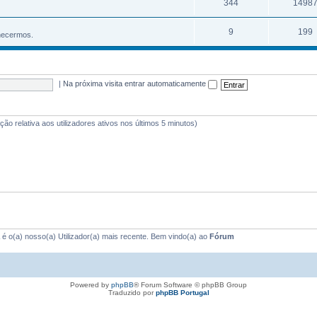
344
1498
9
199
hecermos.
|
Na próxima visita entrar automaticamente
ação relativa aos utilizadores ativos nos últimos 5 minutos)
é o(a) nosso(a) Utilizador(a) mais recente. Bem vindo(a) ao
Fórum
Powered by
phpBB
® Forum Software © phpBB Group
Traduzido por
phpBB Portugal