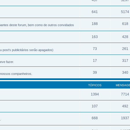
641
5174
188
618
ipantes deste forum, bem como de outros convidados
163
428
73
261
 post's publicitários serão apagados)
17
317
eve fazer.
39
340
os nossos companheiros.
TÓPICOS
MENSAG
1394
7714
107
492
668
1937
.