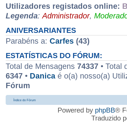
Utilizadores registados online:
B
Legenda
:
Administrador
,
Moderado
ANIVERSARIANTES
Parabéns a:
Carfes
(43)
ESTATÍSTICAS DO FÓRUM:
Total de Mensagens
74337
• Total
6347
•
Danica
é o(a) nosso(a) Util
Fórum
Índice do Fórum
Powered by
phpBB
® F
Traduzido 