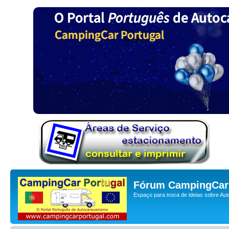
Fórum CampingCar 
Espaço para troca de ideias sobre Au