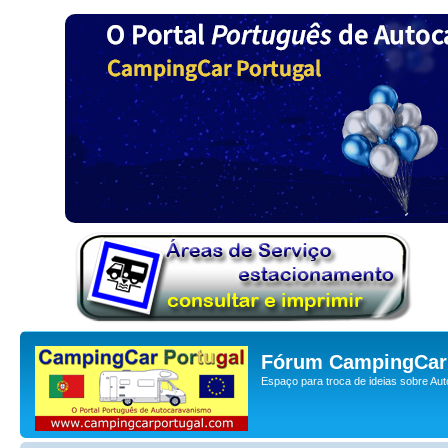
Fórum CampingCar 
Espaço para troca de ideias sobre Au