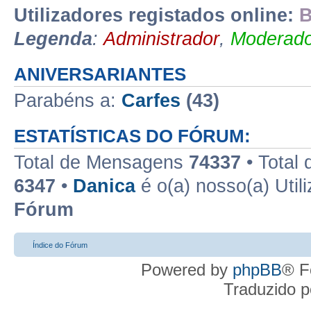
Utilizadores registados online:
B
Legenda
:
Administrador
,
Moderado
ANIVERSARIANTES
Parabéns a:
Carfes
(43)
ESTATÍSTICAS DO FÓRUM:
Total de Mensagens
74337
• Total
6347
•
Danica
é o(a) nosso(a) Util
Fórum
Índice do Fórum
Powered by
phpBB
® F
Traduzido 