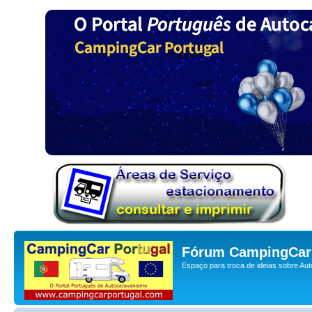
Fórum CampingCar 
Espaço para troca de ideias sobre Au