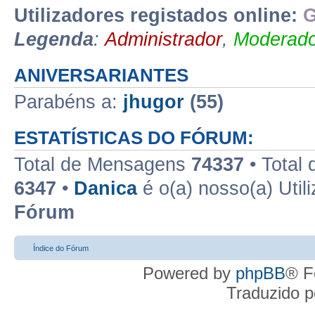
Utilizadores registados online:
G
Legenda
:
Administrador
,
Moderado
ANIVERSARIANTES
Parabéns a:
jhugor
(55)
ESTATÍSTICAS DO FÓRUM:
Total de Mensagens
74337
• Total
6347
•
Danica
é o(a) nosso(a) Util
Fórum
Índice do Fórum
Powered by
phpBB
® F
Traduzido 