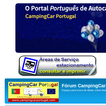
Fórum CampingCar 
Espaço para troca de ideias sobre Au