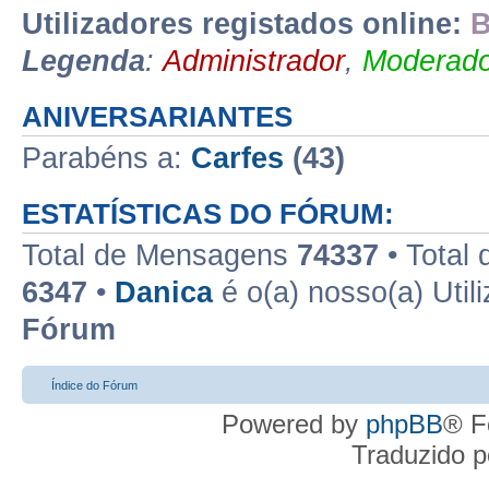
Utilizadores registados online:
B
Legenda
:
Administrador
,
Moderado
ANIVERSARIANTES
Parabéns a:
Carfes
(43)
ESTATÍSTICAS DO FÓRUM:
Total de Mensagens
74337
• Total
6347
•
Danica
é o(a) nosso(a) Util
Fórum
Índice do Fórum
Powered by
phpBB
® F
Traduzido 