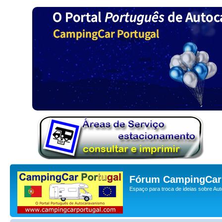
Fórum CampingCar 
Espaço para troca de ideias sobre Au