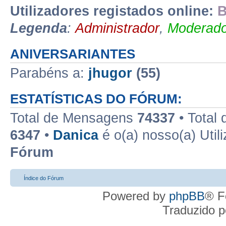
Utilizadores registados online:
B
Legenda
:
Administrador
,
Moderado
ANIVERSARIANTES
Parabéns a:
jhugor
(55)
ESTATÍSTICAS DO FÓRUM:
Total de Mensagens
74337
• Total
6347
•
Danica
é o(a) nosso(a) Util
Fórum
Índice do Fórum
Powered by
phpBB
® F
Traduzido 